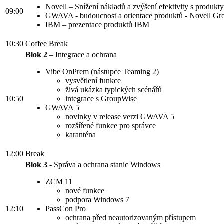
Novell – Snížení nákladů a zvýšení efektivity s produkt
09:00
GWAVA - budoucnost a orientace produktů - Novell G
IBM – prezentace produktů IBM
10:30
Coffee Break
Blok 2
– Integrace a ochrana
Vibe OnPrem (nástupce Teaming 2)
vysvětlení funkce
živá ukázka typických scénářů
10:50
integrace s GroupWise
GWAVA 5
novinky v release verzi GWAVA 5
rozšířené funkce pro správce
karanténa
12:00
Break
Blok 3
- Správa a ochrana stanic Windows
ZCM 11
nové funkce
podpora Windows 7
12:10
PassCon Pro
ochrana před neautorizovaným přístupem