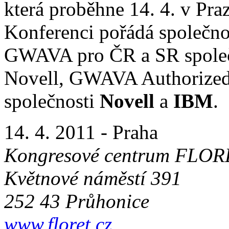
která proběhne 14. 4. v Praz
Konferenci pořádá společn
GWAVA pro ČR a SR spole
Novell, GWAVA Authorized 
společnosti
Novell
a
IBM
.
14. 4. 2011 - Praha
Kongresové centrum FLOR
Květnové náměstí 391
252 43 Průhonice
www.floret.cz