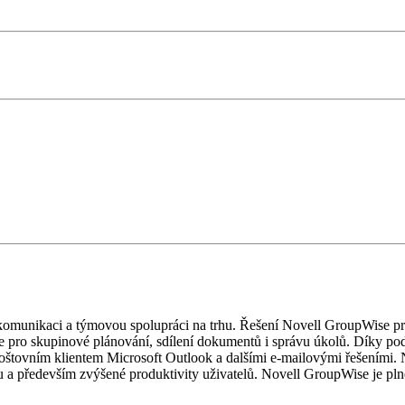
 komunikaci a týmovou spolupráci na trhu. Řešení Novell GroupWise pr
kce pro skupinové plánování, sdílení dokumentů i správu úkolů. Díky po
oštovním klientem Microsoft Outlook a dalšími e-mailovými řešeními. 
vu a především zvýšené produktivity uživatelů. Novell GroupWise je pln