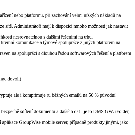
zařízení nebo platformu, při zachování velmi nízkých nákladů na
e sítě. Administrátoři mají k dispozici mnoho možností jak nastavit
hkostí nesrovnatelnou s dalšími řešeními na trhu.
 firemní komunikace a týmové spolupráce z jiných platforem na
raven na spolupráci s dlouhou řadou softwarových řešení a platforem
nge dovolí)
kryptuje ale i komprimuje (u běžných emailů na 50 % původní
a bezpečně sdílení dokumentu a dalších dat - je to DMS GW, iFolder,
í aplikace GroupWise mobile server, případně produkty jinými, jako