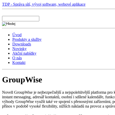
TDP - Správa sítí, vývoj software, webové aplikace
Úvod
Produkty a služby
Downloads
Novinky
Akční nabídky
O nás
Kontakt
GroupWise
Novell GroupWise je nejbezpečnější a nejspolehlivější platforma pro
instant messaging, adresář kontaktů, osobní i sdílené kalendáře, fun
výhody GroupWise využít také ve spojení s přenosnými zařízeními, p
přínos v podobě vysoké flexibility, nižších nákladů na provoz a sprá