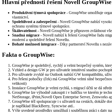
Hlavní přednosti řešení Novell GroupWise
Produktivní týmová spolupráce
- GroupWise umožňuje organiz
vlastnictví.
Spolehlivost a zabezpečení
- Novell GroupWise nabízí vysokou 
ochranu systému týmové spolupráce.
Škálovatelnost
- Novell GroupWise je připraven zvládnout všech
Snadná migrace
- Novell nabízí k řešení GroupWise řadu migr
moderní a spolehlivé řešení Novellu.
Bohaté možnosti integrace
- Díky partnerství Novellu s nezá
Fakta o GroupWise:
GroupWise je spolehlivý, rychlý a velmi bezpečný systém, kte
Vzhled a design GW je pro uživatele intuitivní snadno pochopit
Pro uživatele zvyklé na Outlook nabízí GW kompatibilitu, uživa
Pro řešeni pobočky (ček) má GroupWise velmi silné bezpečnostn
velikosti)
Instalace GroupWise je velmi rychlá, s migrací účtů se dá stř
GroupWise lze výhodně zakoupit i v balíčku ve kterém je techn
NetStorage, iPrint,Novell Open Enterprise Server, Zenworks a
GroupWise též spolupracuje i s uživateli na cestách, dokáže d
je například BlackBerry, Syncwise atd..
Výše uvedené prostředky umožňují i souběžnou práci s daty na