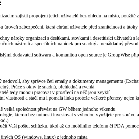
:
acím zajistit propojení jejich uživatelů bez ohledu na místo, použité 
úroveň zabezpečení, která chrání uživatele před zranitelností a útoky z
ny nároky organizací s desítkami, stovkami i desetitisíci uživatelů s le
ačních nástrojů a speciálních nabídek pro snadný a nenákladný převod
vislými dodavateli softwaru a komunitou open source je GroupWise přip
rý nedovolí, aby správce četl emaily a dokumenty managementu (Excha
elný. Práce s okny je snadná, přehledná a rychlá.
telé tedy mohou pracovat v prostředí na něž jsou zvyklí
í vlastnosti a stačí mu i pomalá linka protože veškeré přenosy nejen 
edně velká společnost převést na GW během jednoho víkendu
ologie, kterou bez nutnosti investovat s výhodou využijete pro správu 
pod.)
oručit Vaši poštu, schůzku, úkol až do mobilního telefonu či PDA pomoc
 jiných OS (windows, linux) z jednoho místa